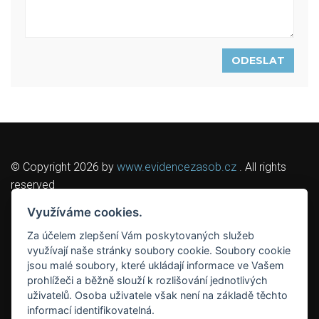
ODESLAT
© Copyright 2026 by
www.evidencezasob.cz
. All rights
reserved
Využíváme cookies.
Nastavení cookies
Za účelem zlepšení Vám poskytovaných služeb
využívají naše stránky soubory cookie. Soubory cookie
Prohlédněte si naše další systémy:
jsou malé soubory, které ukládají informace ve Vašem
Docházkový systém,
prohlížeči a běžně slouží k rozlišování jednotlivých
Personalistiky mzdy,
uživatelů. Osoba uživatele však není na základě těchto
Registrační pokladna IMES,
informací identifikovatelná.
Spisová služba On-line,