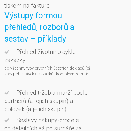
tiskem na faktuře
Výstupy formou
přehledů, rozborů a
sestav – příklady
Přehled životního cyklu
- v jednom přehledu j
zakázky
souhrnná i detailní od
po všechny typy prvotních účetních dokladů (příjemky, dodací listy, fak
stav pohledávek a závazků i komplexní sumární informace o výsledné
Přehled tržeb a marží podle
partnerů (a jejich skupin) a
položek (a jejich skupin)
Sestavy nákupy-prodeje –
od detailních až po sumáře za