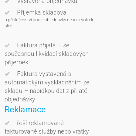
Vystavená objednávka
- nabídkou dat vystav
dodacích listů)
Příjemka skladová
- možnost příjmu na sk
a příslušenství podle objednávky nebo s volitelným sumováním řádků 
stroj
- volitelně na partner
Faktura přijatá – se
odběratele (při zachov
současnou likvidací skladových
- s možností využití v
způsobů jejich tisku
příjemek
Faktura vystavená s
automatickým vyskladněním ze
skladu – nabídkou dat z přijaté
objednávky
Reklamace
řeší reklamované
fakturované služby nebo vratky