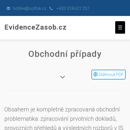
hot
line@soft
ok.
cz
+420 318 621 257
EvidenceZasob.cz
☰
Obchodní případy
Stáhnout PDF
Obsahem je kompletně zpracovaná obchodní
problematika: zpracování prvotních dokladů,
provozních přehledů a výsledných rozborů v IS