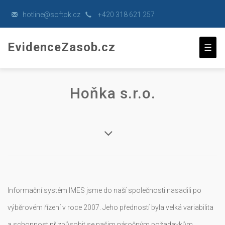
hot
line@soft
ok.
cz
+420 318 621 257
EvidenceZasob.cz
☰
Hoňka s.r.o.
Informační systém IMES jsme do naší společnosti nasadili po
výběrovém řízení v roce 2007. Jeho předností byla velká variabilita
a schopnost přizpůsobit se našim náročným požadavkům.