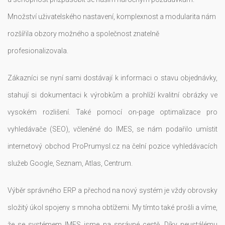
Množství uživatelského nastavení, komplexnost a modularita nám
rozšířila obzory možného a společnost znatelně
profesionalizovala.
Zákazníci se nyní sami dostávají k informaci o stavu objednávky,
stahují si dokumentaci k výrobkům a prohlíží kvalitní obrázky ve
vysokém rozlišení. Také pomocí on-page optimalizace pro
vyhledávače (SEO), včleněné do IMES, se nám podařilo umístit
internetový obchod ProPrumysl.cz na čelní pozice vyhledávacích
služeb Google, Seznam, Atlas, Centrum.
Výběr správného ERP a přechod na nový systém je vždy obrovsky
složitý úkol spojeny s mnoha obtížemi. My tímto také prošli a víme,
že se systémem IMES jsme na správné cestě. Díky neustálému