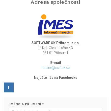
Adresa společnosti
SOFTWARE OK Příbram, s.r.o.
tř. Kpt. Olesinského 43
261 01 Příbram II
E-mail
hotline@softok.cz
Najděte nás na Facebooku
JMÉNO A PŘIJMENÍ *