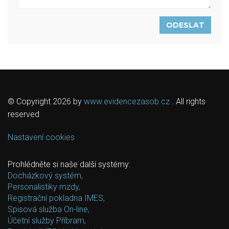
ODESLAT
© Copyright 2026 by
www.evidencezasob.cz
. All rights
reserved
Nastavení cookies
Prohlédněte si naše další systémy:
Docházkový systém,
Personalistiky mzdy,
Registrační pokladna IMES,
Spisová služba On-line,
Účetní služby Příbram,